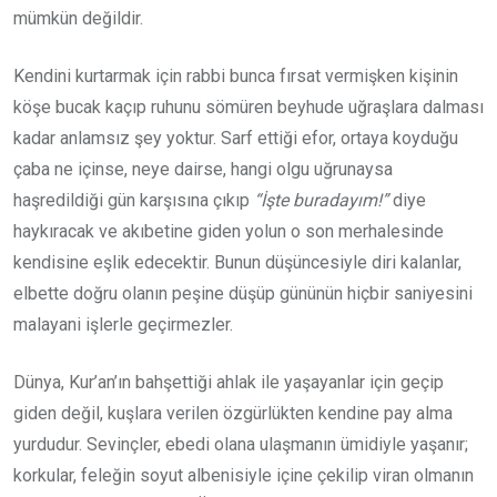
mümkün değildir.
Kendini kurtarmak için rabbi bunca fırsat vermişken kişinin
köşe bucak kaçıp ruhunu sömüren beyhude uğraşlara dalması
kadar anlamsız şey yoktur. Sarf ettiği efor, ortaya koyduğu
çaba ne içinse, neye dairse, hangi olgu uğrunaysa
haşredildiği gün karşısına çıkıp
“İşte buradayım!”
diye
haykıracak ve akıbetine giden yolun o son merhalesinde
kendisine eşlik edecektir. Bunun düşüncesiyle diri kalanlar,
elbette doğru olanın peşine düşüp gününün hiçbir saniyesini
malayani işlerle geçirmezler.
Dünya, Kur’an’ın bahşettiği ahlak ile yaşayanlar için geçip
giden değil, kuşlara verilen özgürlükten kendine pay alma
yurdudur. Sevinçler, ebedi olana ulaşmanın ümidiyle yaşanır;
korkular, feleğin soyut albenisiyle içine çekilip viran olmanın