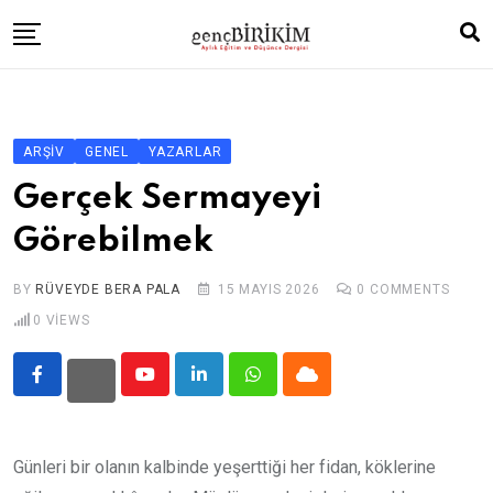
Skip
to
content
ANA SAYFA
YAZARLAR
ARŞIV
GENEL
YAZARLAR
SON SAYI
Gerçek Sermayeyi
ARŞİV
Görebilmek
RÖPORTAJ
BY
RÜVEYDE BERA PALA
15 MAYIS 2026
0
COMMENTS
İKTİBAS
0
VIEWS
VİDEO
LİNKLER
Youtube
LinkedIn
Whatsapp
Cloud
HAKKINDA
İLETİŞİM
Günleri bir olanın kalbinde yeşerttiği her fidan, köklerine