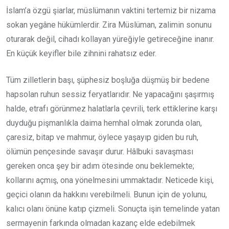
İslam’a özgü şiarlar, müslümanın vaktini tertemiz bir nizama
sokan yegâne hükümlerdir. Zira Müslüman, zalimin sonunu
oturarak değil, cihadı kollayan yüreğiyle getireceğine inanır.
En küçük keyifler bile zihnini rahatsız eder.
Tüm zilletlerin başı, şüphesiz boşluğa düşmüş bir bedene
hapsolan ruhun sessiz feryatlarıdır. Ne yapacağını şaşırmış
halde, etrafı görünmez halatlarla çevrili, terk ettiklerine karşı
duyduğu pişmanlıkla daima hemhal olmak zorunda olan,
çaresiz, bitap ve mahmur, öylece yaşayıp giden bu ruh,
ölümün pençesinde savaşır durur. Hâlbuki savaşması
gereken onca şey bir adım ötesinde onu beklemekte;
kollarını açmış, ona yönelmesini ummaktadır. Neticede kişi,
geçici olanın da hakkını verebilmeli. Bunun için de yolunu,
kalıcı olanı önüne katıp çizmeli. Sonuçta işin temelinde yatan
sermayenin farkında olmadan kazanç elde edebilmek