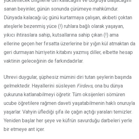
yükseltecek bilgilerle diri kalacağını ve doğruya ulaşacağını
sanan beyinler, günün sonunda çürümeye mahkûmdur.
Dünyada kalacağı üç günü kurtarmaya çalışan, akıbeti çoktan
ateşlerle bezenmiş yüce (!) ruhlara bağlı olarak yaşayan,
yıkıcı ihtiraslara sahip, kutsallarına sahip çıkan (!) ama
ellerine geçen her fırsatta üzerlerine bir yığın kül atmaktan da
geri durmayan hürriyetin kitabını yazmış diller, elbette hesap
vaktinin geleceğinin de farkındadırlar.
Uhrevi duygular, şüphesiz mümini diri tutan şeylerin başında
gelmektedir. Hayallerini süsleyen
Firdevs
, ona bu dünya
çukuruna katlanabilmeyi öğretir. Tüm oksijenleri sömüren
ucube öğretilere rağmen daveti yaşatabilmenin haklı onuruyla
yaşarlar. Vahyin üflediği şifa ile çağın açtığı yaraları temizler.
Yeniden başlar her şeye ve küfrün savurduğu darbeleri yerle
bir etmeye ant içer.