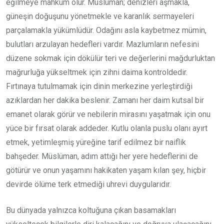
eğilmeye mahkûm olur. Müslüman; denizleri aşmakla,
güneşin doğuşunu yönetmekle ve karanlık sermayeleri
parçalamakla yükümlüdür. Odağını asla kaybetmez mümin,
bulutları arzulayan hedefleri vardır. Mazlumların nefesini
düzene sokmak için dökülür teri ve değerlerini mağdurluktan
mağrurluğa yükseltmek için zihni daima kontroldedir.
Fırtınaya tutulmamak için dinin merkezine yerleştirdiği
azıklardan her dakika beslenir. Zamanı her daim kutsal bir
emanet olarak görür ve nebilerin mirasını yaşatmak için onu
yüce bir fırsat olarak addeder. Kutlu olanla puslu olanı ayırt
etmek, yetimleşmiş yüreğine tarif edilmez bir naiflik
bahşeder. Müslüman, adım attığı her yere hedeflerini de
götürür ve onun yaşamını hakikaten yaşam kılan şey, hiçbir
devirde ölüme terk etmediği uhrevi duygularıdır.
Bu dünyada yalnızca koltuğuna çıkan basamakları