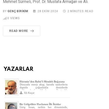
Mehmet Sürmeli, Prof. Dr. Mustafa Armağan ve Ali.
BY
GENÇ BIRIKIM
28 EKIM 2024
2 MINUTES READ
0
VIEWS
READ MORE
YAZARLAR
Hürmüz’den Babü’l-Mendeb Boğazına
Dünyada enerji akışı, karada tankerlerin
Küresel Enerji-II
dışında çoğunlukla denizlerde
sağlanmaktadır. Uluslararası Denizcilik
Ali Kaçar
Örgütüne (IMO) göre, dünya ticaretinin
yüzde 80’inden fazlası deniz yolu ile
gerçekleştirilmektedir. Çünkü deniz yolu
ulaşımı; hava, kara ve demiryolu
Bir Gölgelikte Harlanan İlk İktidar
ulaşımına göre daha ucuz olması, diğer
Giriş: İnsan, tarihin her döneminde,
ulaşımlara göre çevreyi daha az kirletmesi,
İmtihanında Kardeşliğin Galibiyeti