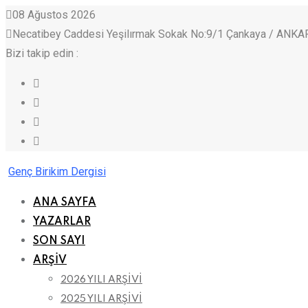
Skip
08 Ağustos 2026
to
Necatibey Caddesi Yeşilırmak Sokak No:9/1 Çankaya / ANKA
content
Bizi takip edin :
Genç Birikim Dergisi
ANA SAYFA
YAZARLAR
SON SAYI
ARŞİV
2026 YILI ARŞİVİ
2025 YILI ARŞİVİ