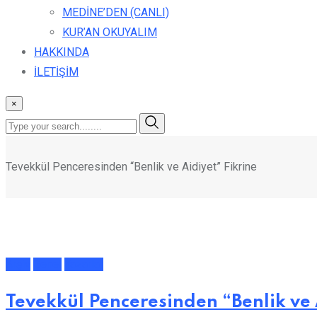
MEDİNE’DEN (CANLI)
KUR’AN OKUYALIM
HAKKINDA
İLETİŞİM
×
Tevekkül Penceresinden “Benlik ve Aidiyet” Fikrine
Arşiv
Genel
Yazarlar
Tevekkül Penceresinden “Benlik ve 