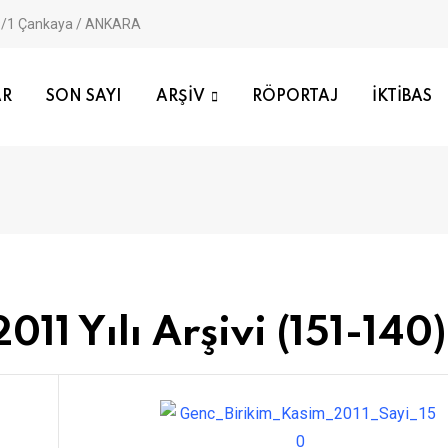
:9/1 Çankaya / ANKARA
AR
SON SAYI
ARŞİV
RÖPORTAJ
İKTİBAS
011 Yılı Arşivi (151-140)